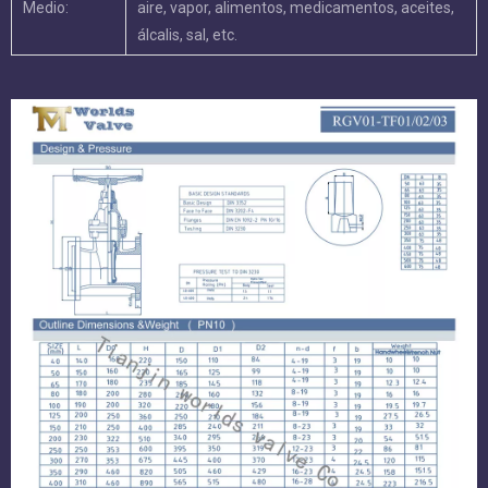
Estándar de
GB/T 12232-2005 DIN3352, EN593, MSS SP-67
diseño:
Estándar de
GB/T 13927-1992, API598
presión:
Cara a cara:
DIN3202 F4, F5, BS5163
Estándar de
DIN2532, DIN2533
la brida:
Cuerpo:
CI/DI/WCB/ALB/CF8/CF8M
DI/ALB/DISCO CERVADO DE
CABER/1.2501/1.4529/CF8/ALLOY
Desct:
HASTELLOY/MONEL
Provenir:
SS416/SS304/SS431/17-4PH
NBR/Hypalon/EPDM/Neoprene/NR/Wear
Asiento:
resistente a EPDM/silicio/EPDM/EPDM/EPDM
resistente al calor (/PTFE
Temperatura
-10 ~ 90
adecuada: