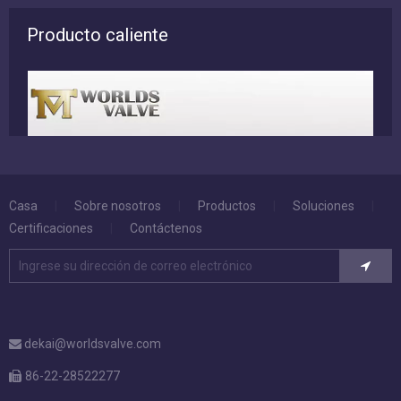
Estándar:
El estándar de diseño conforma a: MSS SP-67, API609, EN593
Conexión de la brida de forma: DIN PN10/16/25, ANSI B16.1,
BS4504, ISO PN10/16,
JIS B2212/2213, BS 10 Tabla D, BS 10 Tabla E
La brida superior se ajusta a: ISO 5211
Capaciente a cara a: API609, ISO5752 Serie 20, BS5155
Prueba estándar de conformidad a: API598