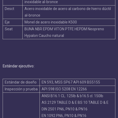
inoxidable al-bronce
Desct
Acero inoxidable de acero al carbono de hierro dúctil
al-bronce
Eje
Monel de acero inoxidable K500
Seat
BUNA NBR EPDM VITON PTFE HEPDM Neopreno
Hypalon Caucho natural
Estándar ejecutivo:
Estándar de diseño
EN 593, MSS SP67 API 609 BS5155
Inspección y prueba
API 598 ISO 5208 EN 12266
ANSI B16.1 CL. 125lb & b16.5 cl. 150lb
AS 2129 TABLE D & E BS 10 TABLE D & E
DIN 2501 PN6, PN10 & PN16
EN 1092 PN6, PN10 & PN16