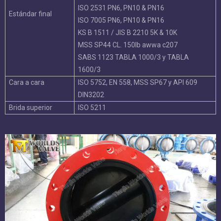
ISO 2531 PN6, PN10 & PN16
Estándar final
ISO 7005 PN6, PN10 & PN16
KS B 1511 / JIS B 2210 5K & 10K
MSS SP44 CL. 150lb awwa c207
SABS 1123 TABLA 1000/3 y TABLA
1600/3
Cara a cara
ISO 5752, EN 558, MSS SP67 y API 609
DIN3202
Brida superior
ISO 5211