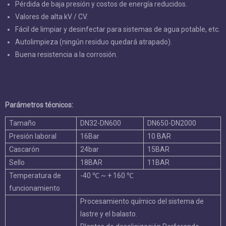
Pérdida de baja presión y costos de energía reducidos.
Valores de alta kV / CV.
Fácil de limpiar y desinfectar para sistemas de agua potable, etc.
Autolimpieza (ningún residuo quedará atrapado).
Buena resistencia a la corrosión.
Parámetros técnicos:
Tamaño
DN32-DN600
DN650-DN2000
Presión laboral
16Bar
10 BAR
Cascarón
24bar
15BAR
Sello
18BAR
11BAR
Temperatura de
-40 ℃ ~ + 160 ℃
funcionamiento
Procesamiento químico del sistema de
lastre y el balasto.