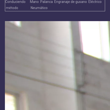
Conduciendo
Mano Palanca Engranaje de gusano Eléctrico
método
Neumático