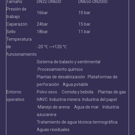
Tamaño
DN32-DN600
DN650-DN2000
Presión de
16bar
10 bar
trabajo
Caparazón
24bar
15 bar
Sello
18bar
11 bar
Temperatura
de
-20 ℃ ~+120 ℃
funcionamiento
Sistema de balasto y sentimental
Procesamiento químico
Plantas de desalinización Plataformas de
perforación Agua potable
Entorno
Polvo seco Comida y bebida Plantas de gas
operativo
HAVC Industria minera Industria del papel
Manejo de arena Agua de mar Industria
azucarera
Tratamiento de agua técnica termográfica
Aguas residuales