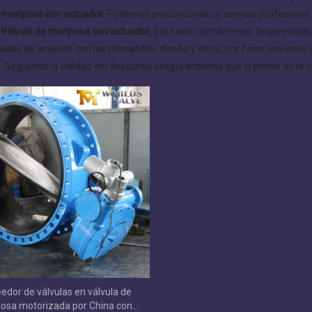
e mariposa con actuador
. Podemos proporcionar un servicio profesional 
s
Válvula de mariposa con actuador
, por favor contáctenos. Sugerencia
adas de acuerdo con las demandas, diseño y otros, por favor envíenos 
. Seguimos la calidad del descanso asegurándonos que el precio de la co
edor de válvulas en válvula de
osa motorizada por China con