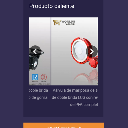
Producto caliente
 de doble brida
Válvula de mariposa de sección en U
Válvula de m
iento de goma
de doble brida LUG con revestimiento
ranurado de d
able
de PFA completo
EPDM / NBR