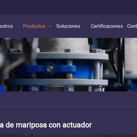
sotros
Productos
Soluciones
Certificaciones
Cont
r
la de mariposa con actuador
lds Valve Co., Ltd.
es fabricantes y proveedores de
Válvula de maripos