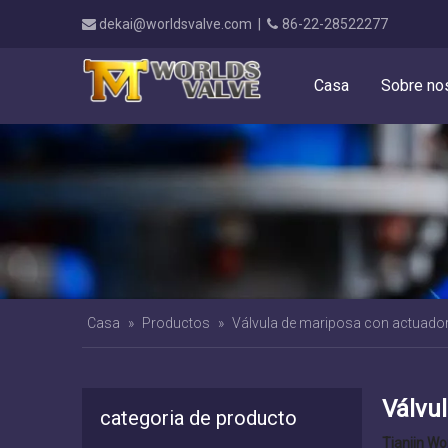
dekai@worldsvalve.com
|
86-22-28522277


Casa
Sobre no
Casa
»
Productos
»
Válvula de mariposa con actuado
Válvu
categoria de producto
Tianjin Wor