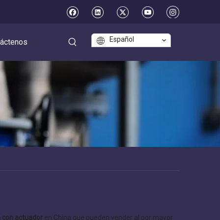
Español
áctenos
a con actuador
en China que pueden vender al por mayor