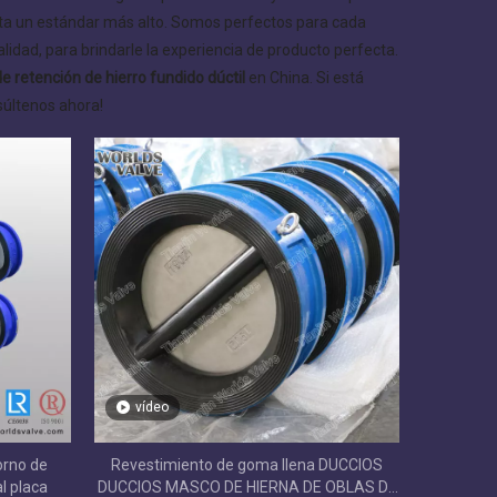
a un estándar más alto. Somos perfectos para cada
alidad, para brindarle la experiencia de producto perfecta.
de retención de hierro fundido dúctil
en China. Si está
súltenos ahora!
vídeo
torno de
Revestimiento de goma llena DUCCIOS
l placa
DUCCIOS MASCO DE HIERNA DE OBLAS DE