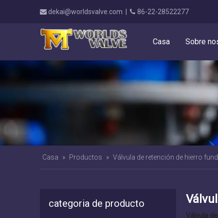
dekai@worldsvalve.com
|
86-22-28522277


Casa
Sobre no
Casa
»
Productos
»
Válvula de retención de hierro fund
Válvul
categoria de producto
Válvula de