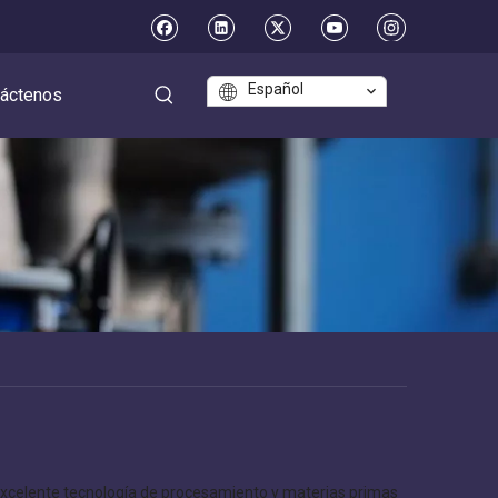
Español
áctenos
excelente tecnología de procesamiento y materias primas