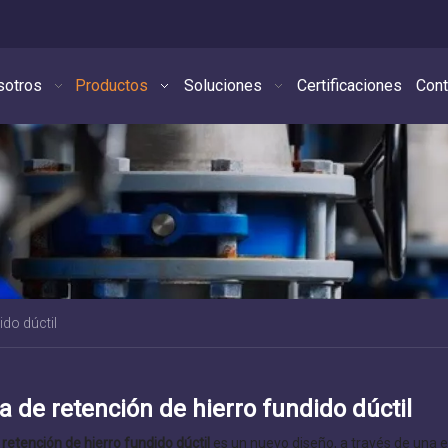
sotros
Productos
Soluciones
Certificaciones
Cont
ido dúctil
a de retención de hierro fundido dúctil
 retención de hierro fundido dúctil
es un nuevo diseño, a través de una 