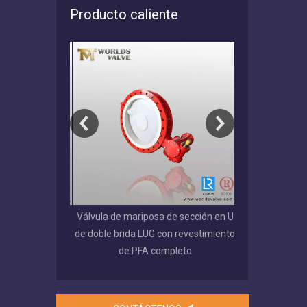
Producto caliente
 de doble brida
Válvula de mariposa de sección en U
Válvula de m
iento de goma
de doble brida LUG con revestimiento
ranurado de d
able
de PFA completo
EPDM / NBR