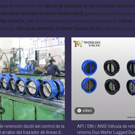
lidad, el rendimiento de
Válvula de retención de hierro fundido dúctil
hast
Válvula de retención de hierro fundido dúctil
, garantizamos el nivel de c
lds Valve Co., Ltd.
es un fabricante y proveedor profesional de
Válvula 
el mejor
Válvula de retención de hierro fundido dúctil
a bajo precio, ¡con
eo
vídeo
e retención dúctil del control de la
API / DIN / ANSI Válvula de re
l arrabio del trazador de líneas de
retorno Duo Wafer Lugged Dua